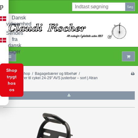
p
Søg
Dansk
virksomhed
Sendes
fra
dansk
lager
Shop
Forside
/
Shop
/
Bagagebærer og tilbehør
/
trygt
Bagagebærer til cykel 24-29" AVS justerbar – sort | Atran
Velo
hos
os