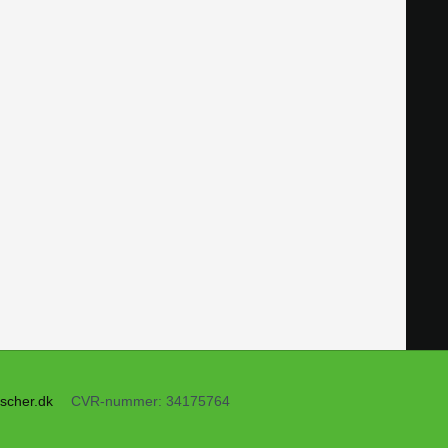
ischer.dk
CVR-nummer
:
34175764