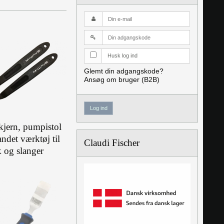
.
Husk log ind
Glemt din adgangskode?
Ansøg om bruger (B2B)
Log ind
jern, pumpistol
ndet værktøj til
Claudi Fischer
 og slanger