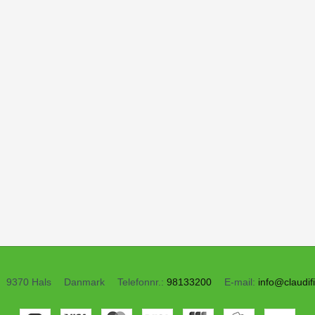
9370 Hals
Danmark
Telefonnr.
:
98133200
E-mail
:
info@claudif