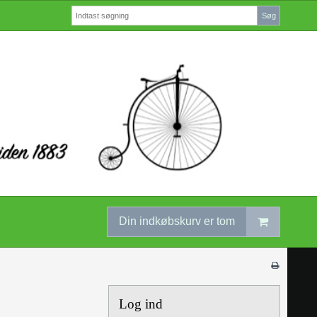
Søg
Din indkøbskurv er tom
Log ind