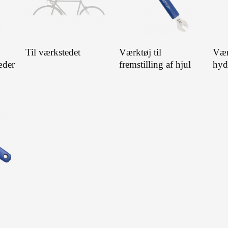
Til værkstedet
Værktøj til
Værk
æder
fremstilling af hjul
hyd