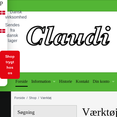
p
Dansk
virksomhed
Sendes
fra
dansk
lager
Shop
trygt
hos
os
Forside
Information
Historie
Kontakt
Din konto
Forside
/
Shop
/
Værktøj
Værktø
Søgning